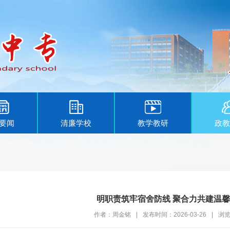
要闻
清廉学校
教学教研
政教
明职责筑牢宿舍防线 聚合力共建温
作者：周金铭
|
发布时间：2026-03-26
|
浏