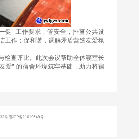
一促” 工作要求：管安全，排查公共设
洁工作；促和谐，调解矛盾营造友爱氛
与检查评比。此次会议帮助全体寝室长
友爱” 的宿舍环境筑牢基础，助力将宿
032号
鄂ICP备11019649号