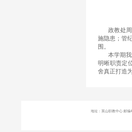
政教处周
施隐患；管
围。
本学期我
明晰职责定位
舍真正打造
地址：英山职教中心 邮编43870