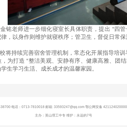
金铭老师进一步细化寝室长具体职责，提出 “四管
纪律，以身作则维护就寝秩序；管卫生，督促日常保
校将持续完善宿舍管理机制，常态化开展指导培训
，为打造 “整洁美观、安静有序、健康高雅、团结
为学生学习生活、成长成才的温馨家园。
0 电话：0713-7810018 邮箱: 33593247@qq.com 鄂公网安备 42112402000
主办：英山理工中专 维护：永远的7号