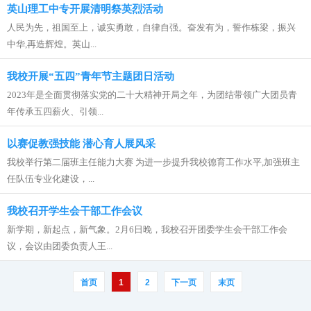
英山理工中专开展清明祭英烈活动
人民为先，祖国至上，诚实勇敢，自律自强。奋发有为，誓作栋梁，振兴
中华,再造辉煌。英山...
我校开展“五四”青年节主题团日活动
2023年是全面贯彻落实党的二十大精神开局之年，为团结带领广大团员青
年传承五四薪火、引领...
以赛促教强技能 潜心育人展风采
我校举行第二届班主任能力大赛 为进一步提升我校德育工作水平,加强班主
任队伍专业化建设，...
我校召开学生会干部工作会议
新学期，新起点，新气象。2月6日晚，我校召开团委学生会干部工作会
议，会议由团委负责人王...
首页
1
2
下一页
末页