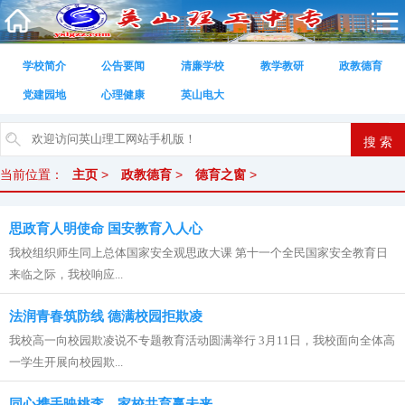
学校简介
公告要闻
清廉学校
教学教研
政教德育
党建园地
心理健康
英山电大
当前位置：
主页
>
政教德育
>
德育之窗
>
思政育人明使命 国安教育入人心
我校组织师生同上总体国家安全观思政大课 第十一个全民国家安全教育日
来临之际，我校响应...
法润青春筑防线 德满校园拒欺凌
我校高一向校园欺凌说不专题教育活动圆满举行 3月11日，我校面向全体高
一学生开展向校园欺...
同心携手映桃李，家校共育赢未来