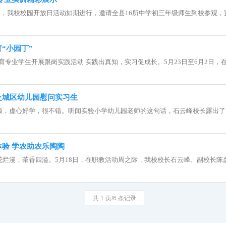
9日，我校校园开放日活动如期进行，邀请全县16所中学初三年级师生到校参观，宣传
“小园丁”
育专业学生开展跟岗实践活动 实践出真知，实习促成长。5月23日至6月2日，在.
赴城区幼儿园慰问实习生
极，虚心好学，很不错。听闻实验小学幼儿园老师的这句话，石云峰校长露出了..
验 学农助农乐陶陶
烂漫，茶香四溢。5月18日，在职教活动周之际，我校校长石云峰、副校长陈彦.
共 1 页/6 条记录