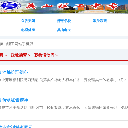
公告要闻
清廉学校
教学教研
心理健康
英山电大
页
>
政教德育
>
职教活动周
>
 淬炼护理初心
业开展福利院见习活动 为落实立德树人根本任务，深化理实一体教学， 5月2..
 传承红色精神
祭英烈主题活动 清明时节，松柏凝翠，哀思寄远。为深切缅怀革命先烈、弘扬..
专业实训精彩展示