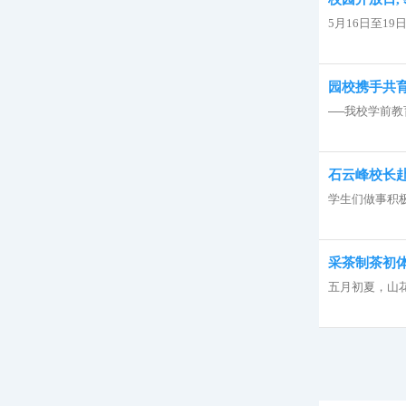
5月16日至1
园校携手共育
──我校学前教
石云峰校长
学生们做事积
采茶制茶初体
五月初夏，山花