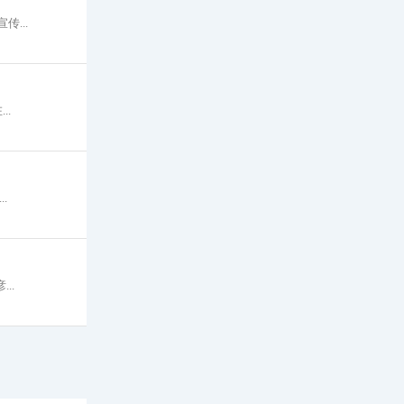
...
..
.
..