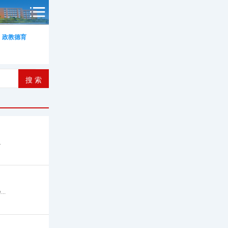
政教德育
.
.