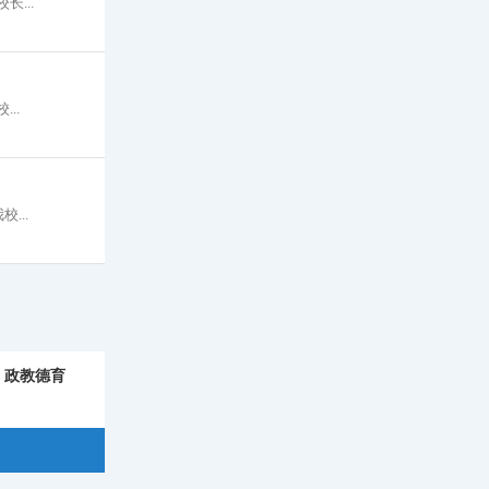
...
..
...
政教德育