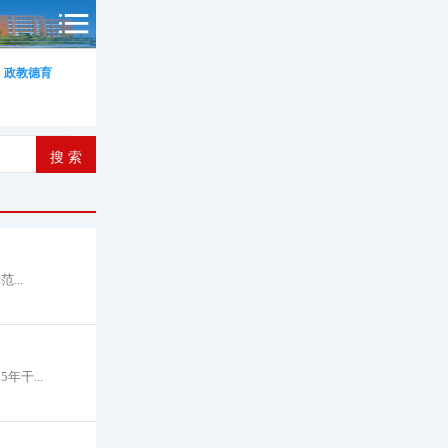
政教德育
..
干...