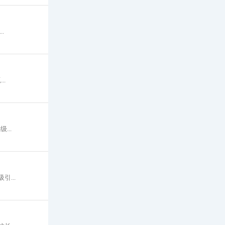
.
.
..
...