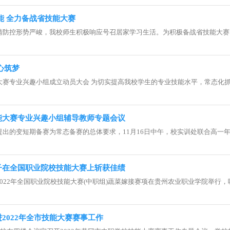
能 全力备战省技能大赛
情防控形势严峻，我校师生积极响应号召居家学习生活。为积极备战省技能大赛..
心筑梦
赛专业兴趣小组成立动员大会 为切实提高我校学生的专业技能水平，常态化抓..
能大赛专业兴趣小组辅导教师专题会议
出的变短期备赛为常态备赛的总体要求，11月16日中午，校实训处联合高一年级.
子在全国职业院校技能大赛上斩获佳绩
日，2022年全国职业院校技能大赛(中职组)蔬菜嫁接赛项在贵州农业职业学院举行，吸引
2022年全市技能大赛赛事工作