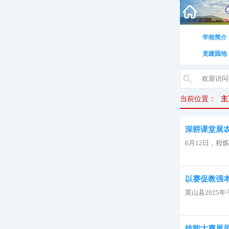
学校简介
党建园地
当前位置：
主
深耕课堂展
6月12日，程
以赛促教强本
英山县2025
技能大赛展风