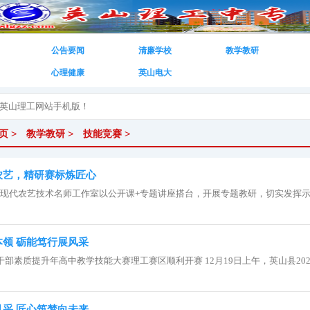
公告要闻
清廉学校
教学教研
心理健康
英山电大
页
>
教学教研
>
技能竞赛
>
农艺，精研赛标炼匠心
炼现代农艺技术名师工作室以公开课+专题讲座搭台，开展专题教研，切实发挥示范.
领 砺能笃行展风采
年干部素质提升年高中教学技能大赛理工赛区顺利开赛 12月19日上午，英山县2025年
采 匠心筑梦向未来