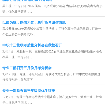
英山理工中专召开 2026 届高三九月联考分析会 为精准研判职教高考备考形
势，优化教学策略，...
以诚为帆，以信为桨，筑牢高考诚信防线
我校开展2025年高考诚信教育主题活动 为了强化高考的诚信意识，打造一
个公正和公平的考试环...
中职十三校联考质量分析会在我校召开
3月14日，湖北省中职十三校联盟2025届毕业生第三轮联合测评质量分析会
在英山理工中专召开，...
专业二部召开三月份月考分析会
3月12日晚，专业二部组织召开3月联考成绩分析会，针对本次联考数据进
行深度剖析，并部署下...
专业一部举办高三年级待优生讲座
12月7日，专业一部举办待优生专题讲座，旨在提振士气，激励干劲，帮助
学生摆脱学习困境，...