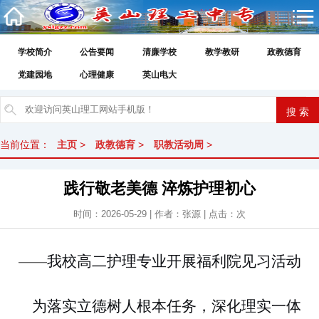
学校简介
公告要闻
清廉学校
教学教研
政教德育
党建园地
心理健康
英山电大
当前位置：
主页
>
政教德育
>
职教活动周
>
践行敬老美德 淬炼护理初心
时间：2026-05-29 | 作者：张源 | 点击：
次
我校高二护理专业开展福利院见习活动
——
为落实立德树人根本任务，深化理实一体