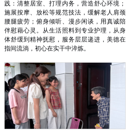
践：清整居室、打理内务，营造舒心环境；
施展按摩、放松等规范技法，缓解老人肩颈
腰腿疲劳；俯身倾听、漫步闲谈，用真诚陪
伴慰藉心灵。从生活照料到专业护理，从身
体舒缓到精神抚慰，服务层层递进，美德在
指间流淌，初心在实干中淬炼。